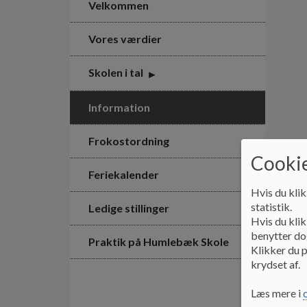
Velkommen
Vores værdier
Skolen i tal
Information
Frokostordning
Cookie
Feriekalender
Hvis du klik
statistik.
Ledige stillinger
Hvis du klik
benytter dog
Praktik på Humlebæk Skole
Klikker du p
krydset af.
Læs mere i