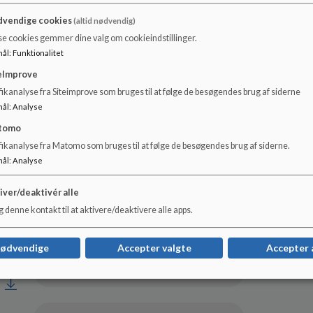
Handleplan Undervisningsmiljø
vendige cookies
(altid nødvendig)
se cookies gemmer dine valg om cookieindstillinger.
mål
:
Funktionalitet
Bh. kl. Handleplan
eImprove
ikanalyse fra Siteimprove som bruges til at følge de besøgendes brug af siderne
mål
:
Analyse
1.å Handleplan
tomo
fikanalyse fra Matomo som bruges til at følge de besøgendes brug af siderne.
mål
:
Analyse
2.å Handleplan
iver/deaktivér alle
 denne kontakt til at aktivere/deaktivere alle apps.
3.å Handleplan
nødvendige
Accepter valgte
Accepter 
4.å Handleplan