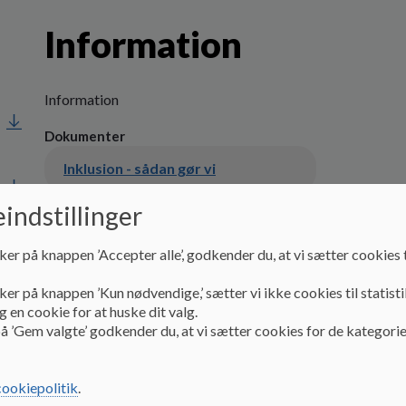
Information
Information
Dokumenter
Inklusion - sådan gør vi
indstillinger
Kontaktlærer
ker på knappen ’Accepter alle’, godkender du, at vi sætter cookies t
ker på knappen ’Kun nødvendige,’ sætter vi ikke cookies til statisti
Antimobbestrategi
 en cookie for at huske dit valg.
å ’Gem valgte’ godkender du, at vi sætter cookies for de kategorie
Juniormesterlære
cookiepolitik
.