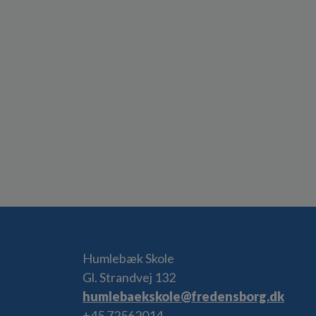
Humlebæk Skole
Gl. Strandvej 132
humlebaekskole@fredensborg.dk
+45 72562014