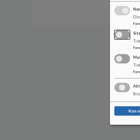
Nød
Dis
For
Sit
Traf
For
Ma
Tra
For
Akt
Brug
Kun 