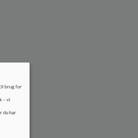
il brug for
k – vi
r du har