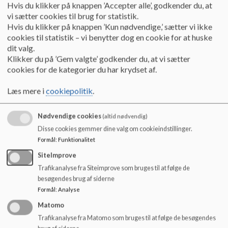
______
o
Hvis du klikker på knappen ’Accepter alle’, godkender du, at
l
vi sætter cookies til brug for statistik.
Skoleåret 2026/2027
d
Hvis du klikker på knappen ’Kun nødvendige,’ sætter vi ikke
e
cookies til statistik – vi benytter dog en cookie for at huske
Sommerferie
t
dit valg.
Lørdag den 27.06.2026 – onsdag den 12.08.2026
Klikker du på ’Gem valgte’ godkender du, at vi sætter
cookies for de kategorier du har krydset af.
Efterårsferie
Lørdag den 10.10.2026 – søndag den 18.10.2026
Læs mere i
cookiepolitik
.
Juleferie
Onsdag den 23.12.2026 – søndag den 03.01.2027
Nødvendige cookies
(altid nødvendig)
Disse cookies gemmer dine valg om cookieindstillinger.
Vinterferie
Formål
:
Funktionalitet
Lørdag den 13.02.2027 – søndag den 21.02.2027
SiteImprove
Påskeferie
Trafikanalyse fra Siteimprove som bruges til at følge de
Lørdag den 20.03.2027 – mandag den 29.03.2028
besøgendes brug af siderne
Formål
:
Analyse
Kristi Himmelfart
Matomo
Torsdag den 06.05.2027 – søndag den 09.05.2027
Trafikanalyse fra Matomo som bruges til at følge de besøgendes