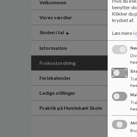
Hvis du klik
Velkommen
benytter dog
Klikker du p
Vores værdier
krydset af.
Skolen i tal
Læs mere i
Information
Nød
Dis
Frokostordning
For
Sit
Feriekalender
Traf
For
Ledige stillinger
Ma
Tra
Praktik på Humlebæk Skole
For
Akt
Brug