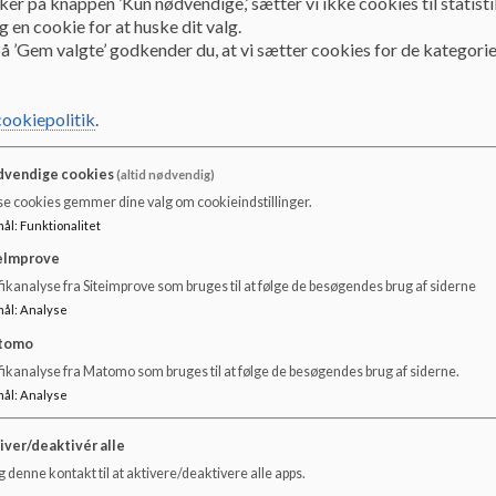
ker på knappen ’Kun nødvendige,’ sætter vi ikke cookies til statisti
 en cookie for at huske dit valg.
Frokostordning
å ’Gem valgte’ godkender du, at vi sætter cookies for de kategorie
cookiepolitik
.
Køb skolemad
Jakob fra "Under Kronen Catering og Skolemad" sælger 
vendige cookies
(altid nødvendig)
se cookies gemmer dine valg om cookieindstillinger.
Maden sælges kun mod forudbestilling på både indskoling
mål
:
Funktionalitet
skolens kontor i frokostpausen.
eImprove
Hvad kan jeg forudbestille og hvordan?
ikanalyse fra Siteimprove som bruges til at følge de besøgendes brug af siderne
mål
:
Analyse
Gå til
tomo
underkronen.skolemad.dk
fikanalyse fra Matomo som bruges til at følge de besøgendes brug af siderne.
Her kan du oprette en konto og herefter logge ind med en 
mål
:
Analyse
iver/deaktivér alle
 denne kontakt til at aktivere/deaktivere alle apps.