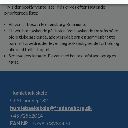
Hvis der opstår venteliste, indskrives efter følgende
prioriterede liste:
Eleven er bosat i Fredensborg Kommune.
Eleven har søskende på skolen. Ved søskende forstås både
biologiske søskende, adopterede børn og sammenbragte
børn af forældre, der lever i ægteskabslignende forhold og
alle med fælles bopæl.
Skolevejens længde. Eleven med kortest afstand optages
først.
Humlebæk Skole
Gl. Strandvej 132
humlebaekskole@fredensborg.dk
+45 72562014
EAN NR.
5798008284434