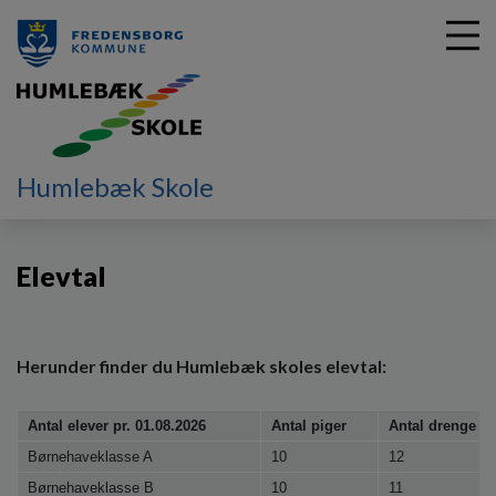
G
Humlebæk Skole
å
Vores skole
Skolen i tal
t
i
Elevtal
l
h
o
v
e
Herunder finder du Humlebæk skoles elevtal:
d
i
Antal elever pr. 01.08.2026
Antal piger
Antal drenge
n
d
Børnehaveklasse A
10
12
h
Børnehaveklasse B
10
11