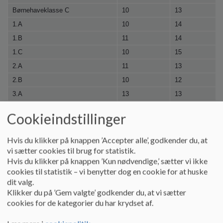
o
Børnehaveklasse C
10
13
l
d
1.A
10
14
e
1.B
11
14
t
1.C
10
15
2.A
11
13
2.B
10
12
3.A
13
13
3.B
14
11
Cookieindstillinger
4.A
12
13
4.B
13
13
Hvis du klikker på knappen ’Accepter alle’, godkender du, at
vi sætter cookies til brug for statistik.
4.C
11
15
Hvis du klikker på knappen ’Kun nødvendige,’ sætter vi ikke
5.A
11
14
cookies til statistik – vi benytter dog en cookie for at huske
5.B
10
13
dit valg.
Klikker du på ’Gem valgte’ godkender du, at vi sætter
6.A
9
10
cookies for de kategorier du har krydset af.
6.B
11
11
6.C
9
12