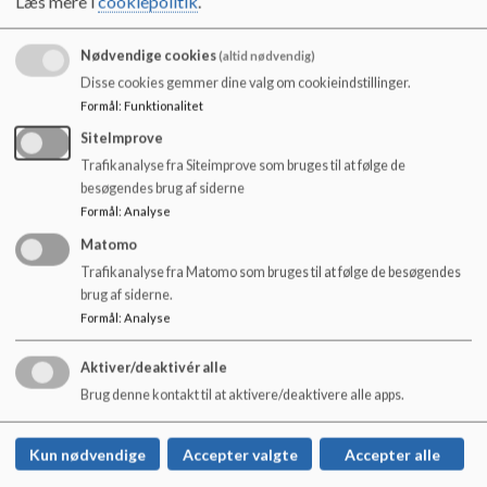
Læs mere i
cookiepolitik
.
7.A
12
13
7.B
11
14
Nødvendige cookies
(altid nødvendig)
Disse cookies gemmer dine valg om cookieindstillinger.
8.A
8
14
Formål
:
Funktionalitet
8.B
9
13
SiteImprove
8.C
8
13
Trafikanalyse fra Siteimprove som bruges til at følge de
9.A
10
11
besøgendes brug af siderne
9.B
11
12
Formål
:
Analyse
9.C
11
13
Matomo
Gruppetilbud
1
6
Trafikanalyse fra Matomo som bruges til at følge de besøgendes
brug af siderne.
Elever i alt
280
357
Formål
:
Analyse
Optagelse på anden skole end distriktsskolen
Aktiver/deaktivér alle
På Humlebæk Skole kan der indskrives elever, hvis
Brug denne kontakt til at aktivere/deaktivere alle apps.
klassekvotienten på årgangen er under 24.
Det er skoleleders kompetence at beslutte, om der kan
Kun nødvendige
Accepter valgte
Accepter alle
optages elever i en klasse med 24-28 elever.