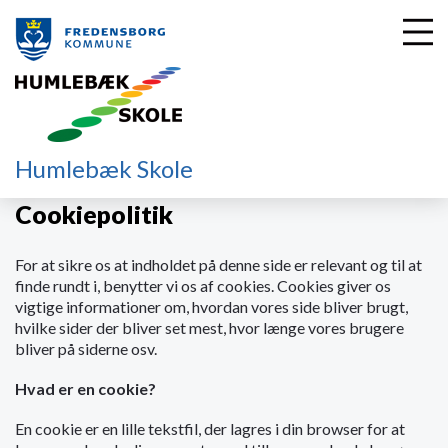
G
Humlebæk Skole
å
t
Cookiepolitik
i
l
For at sikre os at indholdet på denne side er relevant og til at
h
finde rundt i, benytter vi os af cookies. Cookies giver os
o
vigtige informationer om, hvordan vores side bliver brugt,
v
hvilke sider der bliver set mest, hvor længe vores brugere
e
bliver på siderne osv.
d
i
Hvad er en cookie?
n
d
En cookie er en lille tekstfil, der lagres i din browser for at
h