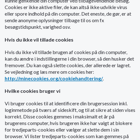
kunne genkende din computer ved tilbagevendende besøg.
o
Cookies er ikke aktive filer, de kan altså ikke udvikle virus
l
eller spore indhold på din computer. Det eneste, de gør, er at
d
sende anonyme oplysninger tilbage til os om fx
e
besøgstidspunkt, varighed osv.
t
Hvis du ikke vil tillade cookies
Hvis du ikke vil tillade brugen af cookies på din computer,
kan du ændre i indstillingerne i din browser, så den husker det
fremover. Du kan også slette cookies, der allerede er lagret.
Se vejledning og læs mere om cookies her:
http://minecookies.org/cookiehandtering/
.
Hvilke cookies bruger vi
Vi bruger cookies til at identificere din brugersession inkl.
loginmetode på tværs af sideskift, og til at sikre at siden vises
korrekt. Disse cookies gemmes i maksimalt et år på
brugerens computer, hvis brugeren ikke har valgt at blokere
for tredjeparts-cookies eller vælger at slette dem i sin
browser. Vi lister tredjeparts-cookies som kan gemmes på